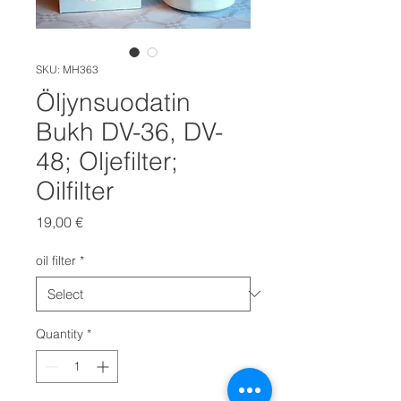
SKU: MH363
Öljynsuodatin
Bukh DV-36, DV-
48; Oljefilter;
Oilfilter
Price
19,00 €
oil filter
*
Quantity
*