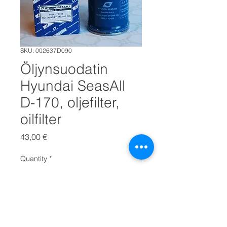
SKU: 002637D090
Öljynsuodatin
Hyundai SeasAll
D-170, oljefilter,
oilfilter
Price
43,00 €
Quantity
*
LISÄÄ OSTOSKORIIN