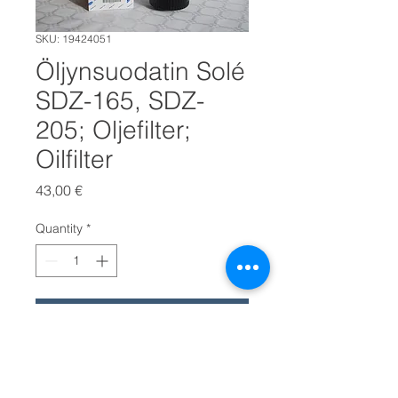
SKU: 19424051
Öljynsuodatin Solé
SDZ-165, SDZ-
205; Oljefilter;
Oilfilter
Price
43,00 €
Quantity
*
LISÄÄ OSTOSKORIIN
Öljynsuodatin - oljefilter - oil filter
Solé mallille
SDZ-165 ja SDZ-205
.