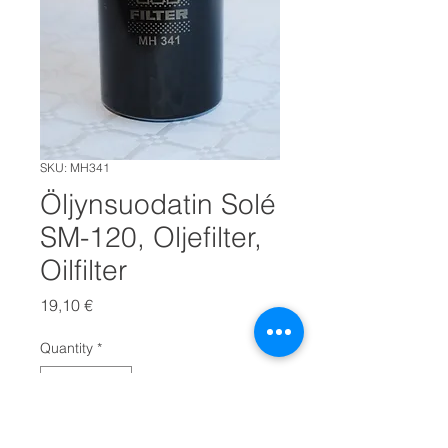
SKU: MH341
Öljynsuodatin Solé
SM-120, Oljefilter,
Oilfilter
Price
19,10 €
Quantity
*
LISÄÄ OSTOSKORIIN