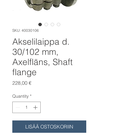
SKU: 40030106
Akselilaippa d.
30/102 mm,
Axelfläns, Shaft
flange
Price
228,00 €
Quantity
*
LISÄÄ OSTOSKORIIN