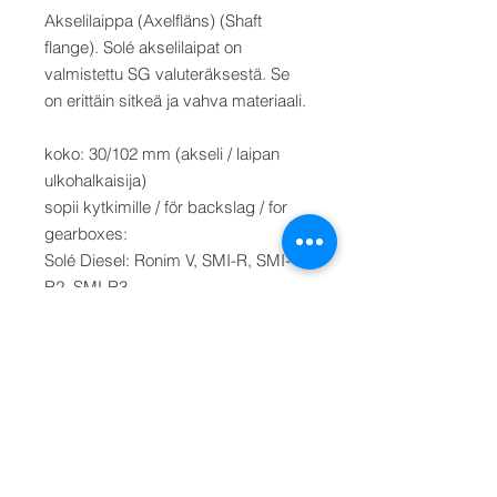
Akselilaippa (Axelfläns) (Shaft
flange). Solé akselilaipat on
valmistettu SG valuteräksestä. Se
on erittäin sitkeä ja vahva materiaali.
koko: 30/102 mm (akseli / laipan
ulkohalkaisija)
sopii kytkimille / för backslag / for
gearboxes:
Solé Diesel: Ronim V, SMI-R, SMI-
R2, SMI-R3
ZH-Hurth: HBW
35/40/50/100/125/250, HBW 120-
A/V-HSW250A
TechnoDrive: TMC40, TMC60
Kanzaki: TTMC35P, TTMC35A2
PRM: PRM-120/150, Delta
Asennus: katso piirros. Kaksi