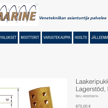
Venetekniikan asiantuntija palvelee
YALUKSET
MOOTTORIT
VARUSTEKAUPPA
HUOLTO
JÄLLEENM
Laakeripuk
Lagerstöd, 
SKU: 40025581b
Price
875,00 €