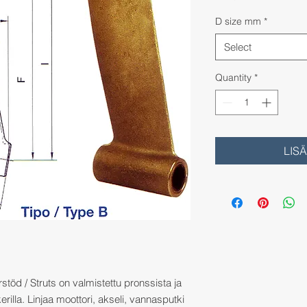
D size mm
*
Select
Quantity
*
LIS
stöd / Struts on valmistettu pronssista ja
erilla. Linjaa moottori, akseli, vannasputki