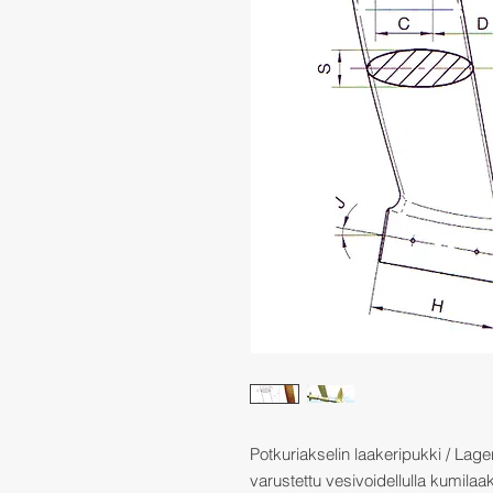
Potkuriakselin laakeripukki / Lager
varustettu vesivoidellulla kumilaak