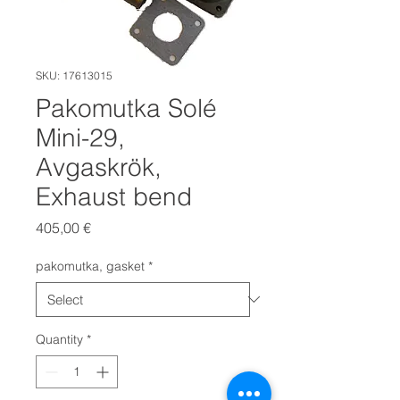
SKU: 17613015
Pakomutka Solé
Mini-29,
Avgaskrök,
Exhaust bend
Price
405,00 €
pakomutka, gasket
*
Quantity
*