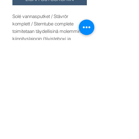
Solé vannasputket / Stävrör
komplett / Sterntube complete
toimitetaan täydellisinä molemmin
kiinnityslaipoin (tiivisteboxi ja
perälaakeri). Type A1 koot diam.
25-35 mm akselille/axel/shaft. Type
A2 koot 35-50 mm akselille.
Vannasputken pituudet/längd/length:
500 mm, 1000 mm ja 1500 mm.
Hinta/Pris/Price diam.
30 mm
akselille/axel/shaft type A1 (A),
pituus 500 mm. Muu pituus valitse
valikosta.
Välj från menyn. Select from the
menu.