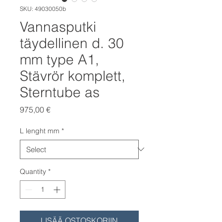
SKU: 49030050b
Vannasputki
täydellinen d. 30
mm type A1,
Stävrör komplett,
Sterntube as
Price
975,00 €
L lenght mm
*
Quantity
*
LISÄÄ OSTOSKORIIN