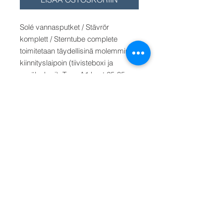
Solé vannasputket / Stävrör
komplett / Sterntube complete
toimitetaan täydellisinä molemmin
kiinnityslaipoin (tiivisteboxi ja
perälaakeri). Type A1 koot 25-35
mm akselille. Type A2 koot 35-50
mm akselille. Vannasputken
pituudet/längd/length : 500 mm,
1000 mm ja 1500 mm.
Hinta/Pris/Price akselille/axel/shaft
d. 50 mm,
pituus 500 mm. Type A2
(B). Valitse valikosta muu pituus.
TILAUSTUOTE. Toimitusaika 3-4
päivää.
Välj från menyn. Select from the
menu.