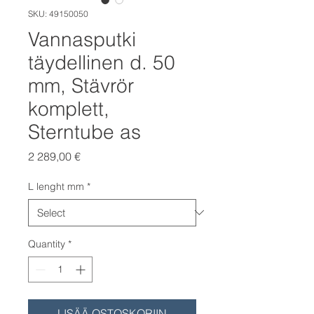
SKU: 49150050
Vannasputki
täydellinen d. 50
mm, Stävrör
komplett,
Sterntube as
Price
2 289,00 €
L lenght mm
*
Quantity
*
LISÄÄ OSTOSKORIIN