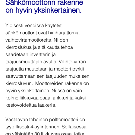
Sähkömoottorin rakenne 
on hyvin yksinkertainen.
Yleisesti veneissä käytetyt 
sähkömoottorit ovat hiiliharjattomia 
vaihtovirtamoottoreita. Niiden 
kierroslukua ja sitä kautta tehoa 
säädetään invertterin ja 
taajuusmuuttajan avulla. Vaihto-virran 
taajuutta muutetaan ja moottori pyrkii 
saavuttamaan sen taajuuden mukaisen 
kierrosluvun.  Moottoreiden rakenne on 
hyvin yksinkertainen. Niissä on vain 
kolme liikkuvaa osaa, ankkuri ja kaksi 
kestovoideltua laakeria.
Vastaavan tehoinen polttomoottori on 
tyypillisesti 4-sylinterinen. Sellaisessa 
on vähintään 30 liikkuvaa osaa, jotka 