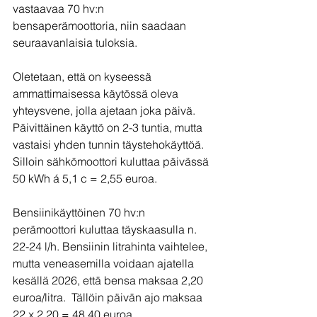
vastaavaa 70 hv:n 
bensaperämoottoria, niin saadaan 
seuraavanlaisia tuloksia.
Oletetaan, että on kyseessä 
ammattimaisessa käytössä oleva 
yhteysvene, jolla ajetaan joka päivä. 
Päivittäinen käyttö on 2-3 tuntia, mutta 
vastaisi yhden tunnin täystehokäyttöä. 
Silloin sähkömoottori kuluttaa päivässä 
50 kWh á 5,1 c = 2,55 euroa.
Bensiinikäyttöinen 70 hv:n 
perämoottori kuluttaa täyskaasulla n. 
22-24 l/h. Bensiinin litrahinta vaihtelee, 
mutta veneasemilla voidaan ajatella 
kesällä 2026, että bensa maksaa 2,20 
euroa/litra.  Tällöin päivän ajo maksaa 
22 x 2,20 = 48,40 euroa.