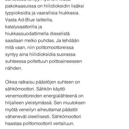
pakokaasuissa on hiilidioksidin lisäksi 
typpioksidia ja vaarallisia hiukkasia.  
Vasta Ad-Blue laitteilla, 
katalysaattorilla ja 
hiukkassuodattimella dieselistä 
saadaan melko puhdas. Ja tehdään 
mitä vaan, niin polttomoottoreissa 
syntyy aina hiilidioksidia suorassa 
suhteessa poltettuun polttoaineeseen 
nähden.
Oikea ratkaisu päästöjen suhteen on 
sähkömoottori. Sähkön käyttö 
venemoottoreiden energialähteenä on 
hiljalleen yleistymässä. Sen muutoksen 
myötä veneilyn aiheuttamat päästöt 
vähenevät oleellisesti. Sähkömoottori 
haastaa polttomoottorit vertailuun.