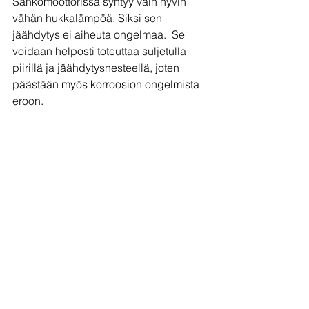
Sähkömoottorissa syntyy vain hyvin 
vähän hukkalämpöä. Siksi sen 
jäähdytys ei aiheuta ongelmaa.  Se 
voidaan helposti toteuttaa suljetulla 
piirillä ja jäähdytysnesteellä, joten 
päästään myös korroosion ongelmista 
eroon.