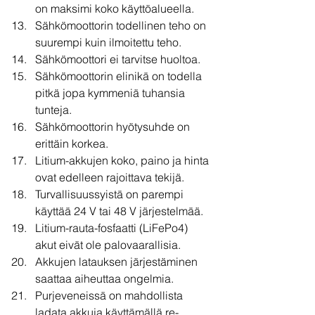
on maksimi koko käyttöalueella.
Sähkömoottorin todellinen teho on 
suurempi kuin ilmoitettu teho.
Sähkömoottori ei tarvitse huoltoa.
Sähkömoottorin elinikä on todella 
pitkä jopa kymmeniä tuhansia 
tunteja.
Sähkömoottorin hyötysuhde on 
erittäin korkea.
Litium-akkujen koko, paino ja hinta 
ovat edelleen rajoittava tekijä.
Turvallisuussyistä on parempi 
käyttää 24 V tai 48 V järjestelmää.
Litium-rauta-fosfaatti (LiFePo4) 
akut eivät ole palovaarallisia.
Akkujen latauksen järjestäminen 
saattaa aiheuttaa ongelmia.
Purjeveneissä on mahdollista 
ladata akkuja käyttämällä re-