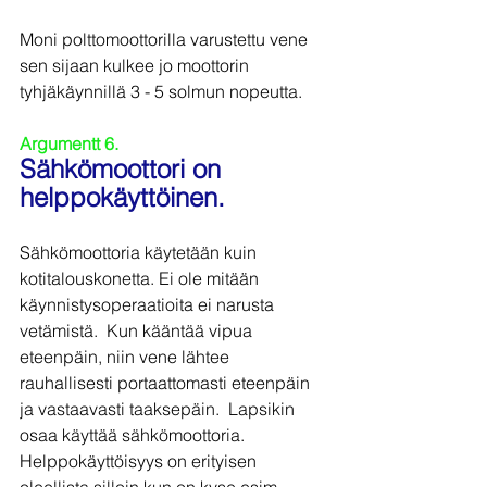
Moni polttomoottorilla varustettu vene 
sen sijaan kulkee jo moottorin 
tyhjäkäynnillä 3 - 5 solmun nopeutta.
Argumentt 6.
Sähkömoottori on 
helppokäyttöinen.
Sähkömoottoria käytetään kuin 
kotitalouskonetta. Ei ole mitään 
käynnistysoperaatioita ei narusta 
vetämistä.  Kun kääntää vipua 
eteenpäin, niin vene lähtee 
rauhallisesti portaattomasti eteenpäin 
ja vastaavasti taaksepäin.  Lapsikin 
osaa käyttää sähkömoottoria.  
Helppokäyttöisyys on erityisen 
oleellista silloin kun on kyse esim. 