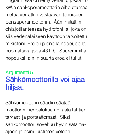
kW:n sähköperämoottorin aiheuttamaa 
melua verrattiin vastaavan tehoiseen 
bensaperämoottoriin.  Ääni mitattiin 
ohiajotilanteessa hydrofonilla, joka on 
siis vedenalaiseen käyttöön tarkoitettu 
mikrofoni. Ero oli pienellä nopeudella 
huomattava jopa 43 Db.  Suuremmilla 
nopeuksilla niin suurta eroa ei tullut.
Argumentti 5.
Sähkömoottorilla voi ajaa 
hiljaa.
Sähkömoottorin säädin säätää 
moottorin kierroslukua nollasta lähtien 
tarkasti ja portaattomasti. Siksi 
sähkömoottori soveltuu hyvin satama-
ajoon ja esim. uistimen vetoon.