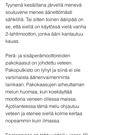
Tyynenä kesäiltana järvellä menevä 
soutuvene menee äänettömästi 
sähköllä. Tai sitten toinen ääripää on 
se, että siellä on käytössä vielä vanha 
2-tahtimoottori, jonka ääni kantautuu 
kauas.
Perä- ja sisäperämoottoreiden 
pakokaasut on johdettu veteen. 
Pakoputkisto on lyhyt ja siinä ei ole 
varsinaista äänenvaimenninta 
lainkaan. Pakokaasujen aiheuttaman 
melun huomaa, kun koekäyttää 
moottoria veneen ollessa maissa. 
Ajotilanteessa tämä melu ohjautuu 
veteen ja etenee siellä kolme kertaa 
nopeammin kuin ilmassa.
Englannissa on tehty vertailu, jossa 40 