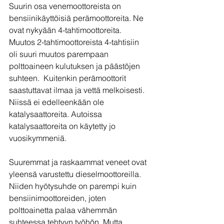
Suurin osa venemoottoreista on 
bensiinikäyttöisiä perämoottoreita. Ne 
ovat nykyään 4-tahtimoottoreita. 
Muutos 2-tahtimoottoreista 4-tahtisiin 
oli suuri muutos parempaan 
polttoaineen kulutuksen ja päästöjen 
suhteen.  Kuitenkin perämoottorit 
saastuttavat ilmaa ja vettä melkoisesti. 
Niissä ei edelleenkään ole 
katalysaattoreita. Autoissa 
katalysaattoreita on käytetty jo 
vuosikymmeniä.
Suuremmat ja raskaammat veneet ovat 
yleensä varustettu dieselmoottoreilla. 
Niiden hyötysuhde on parempi kuin 
bensiinimoottoreiden, joten 
polttoainetta palaa vähemmän 
suhteessa tehtyyn työhön. Mutta 