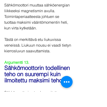
Sähkömoottori muuttaa sähköenergian 
liikkeeksi magnetismin avulla. 
Toimintaperiaatteesta johtuen se 
tuottaa maksimi vääntömomentin heti, 
kun virta kytketään.
Tästä on merkittävä etu liukuvissa 
veneissä. Liukuun nousu ei vaadi tietyn 
kierrosluvun saavuttamista.
Argumentti 13.
Sähkömoottorin todellinen 
teho on suurempi kuin 
ilmoitettu maksimi teho.
Sähkömoottori antaa kuormitettaessa 
enemmän tehoa kuin mitä 
tyyppikilvessä ilmoitetaan. Tästä on 