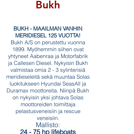
Bukh
BUKH - MAAILMAN VANHIN
MERIDIESEL 125 VUOTTA!
Bukh A/S on perustettu vuonna
1899. Myöhemmin siihen ovat
yhtyneet Aabenraa ja Motorfabrik
ja Callesen Diesel. Nykyisin Bukh
valmistaa omia 2 - 3 sylinterisiä
meridieseleitä sekä muuntaa Solas
luokitukseen Hyundai SeasAll ja
Duramax moottoreita. Niinpä Bukh
on nykyisin yksi johtava Solas
moottoreiden toimittaja
pelastusveneisiin ja rescue
veneisiin.
Mallisto:
24 - 75 hp lifeboats