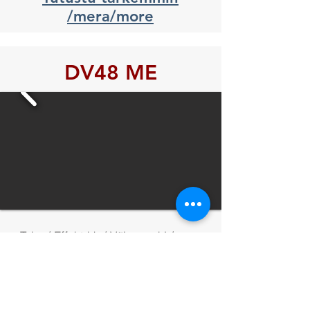
/mera/more
DV48 ME
Teho / Effekt hk / Võimsus hj /
Power hp
48 hv (35,3 kW) 3600 r/min
Sylinterit / Cylinder antal / Sil. tk
/Cyl. pcs:
3
Iskutilavuus / Volym / Kubatuur /