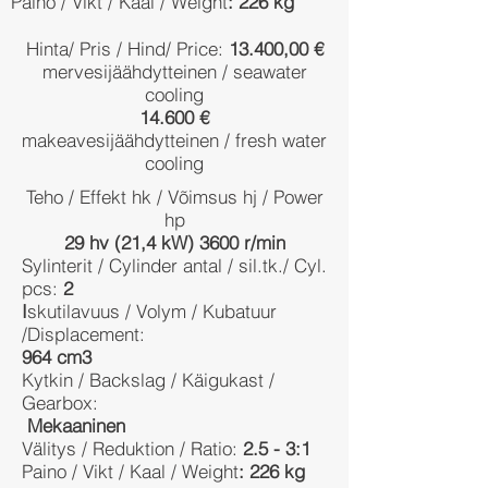
Paino / Vikt / Kaal / Weight
: 226 kg
Hinta/ Pris / Hind/ Price:
13.400,00 €
mervesijäähdytteinen / seawater
cooling
14.600 €
makeavesijäähdytteinen / fresh water
cooling
Teho / Effekt hk / Võimsus hj / Power
hp
29 hv (21,4 kW) 3600 r/min
Sylinterit / Cylinder antal / sil.tk./ Cyl.
pcs:
2
I
skutilavuus / Volym / Kubatuur
/Displacement:
964 cm3
Kytkin / Backslag / Käigukast /
Gearbox:
Mekaaninen
Välitys / Reduktion / Ratio:
2.5 - 3:1
Paino / Vikt / Kaal / Weight
: 226 kg