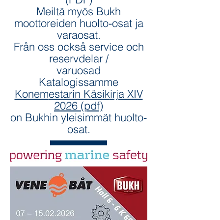
Meiltä myös Bukh
moottoreiden huolto-osat ja
varaosat.
Från oss också service och
reservdelar /
varuosad
Katalogissamme
Konem
estarin Käsik
irja XIV
2026 (pdf)
on Bukhin yleisimmät huolto-
osat.