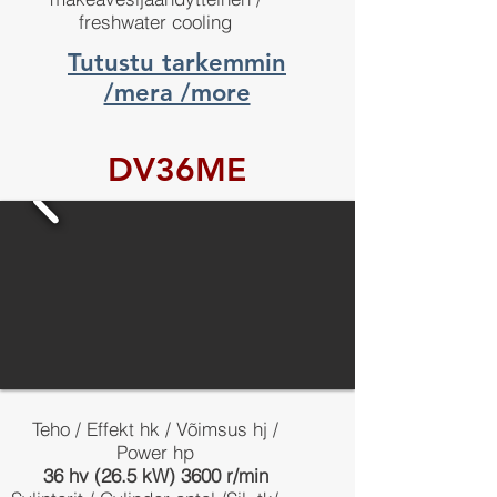
freshwater cooling
Tutustu tarkemmin
/mera /more
DV36ME
Teho / Effekt hk / Võimsus hj /
Power hp
36 hv (26.5 kW) 3600 r/min