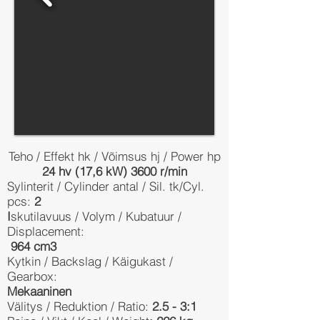
Teho / Effekt hk / Võimsus hj / Power hp
24 hv (17,6 kW) 3600 r/min
Sylinterit / Cylinder antal / Sil. tk/Cyl.
pcs:
2
I
skutilavuus / Volym / Kubatuur /
Displacement:
964 cm3
Kytkin / Backslag / Käigukast /
Gearbox:
Mekaaninen
Välitys / Reduktion / Ratio:
2.5 - 3:1