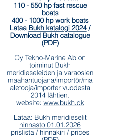
110 - 550 hp fast rescue
boats
400 - 1000
hp work boats
Lataa
Bukh katalogi 2024
/
Download Bukh catalogue
(PDF)
Oy Tekno-Marine Ab on
toiminut Bukh
meridieseleiden ja varaosien
maahantuojana/importör/ma
aletooja/importer vuodesta
2
014 lähtien.
website:
www.bukh.dk
Lataa: Bukh meridieselit
hinnast
o 01.01.
2026
prislista / hinnakiri / prices
(PDF)