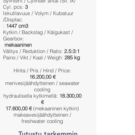
Sylinterit / Cylinder antal /Sil. tk/
Cyl. pcs:
3
Iskutilavuus / Volym / Kubatuur
/Displac.
:
1447 cm3
Kytkin / Backslag / Käigukast /
Gearbox:
mekaaninen
Välitys / Reduktion / Ratio:
2.5:3:1
Paino / Vikt / Kaal / Weigh:
285 kg
Hinta / Pris / Hind / Price:
16.200,00 €
merivesijäähdytteinen / seawater
cooling
hydraulisella kytkimellä:
18.300,00
€
17.600,00 €
(mekaaninen kytkin)
makeavesijäähdytteinen /
freshwater cooling
Tutustu tarkemmin