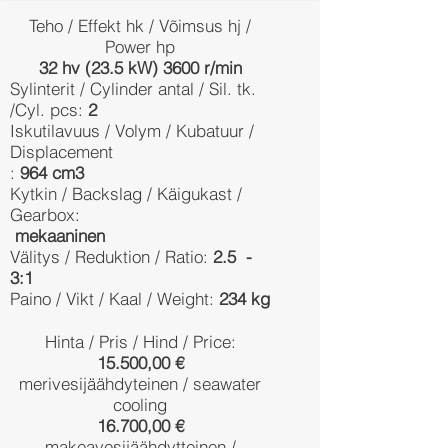
Teho / Effekt hk / Võimsus hj /
Power hp
32 hv (23.5 kW) 3600 r/min
Sylinterit / Cylinder antal / Sil. tk.
/Cyl. pcs:
2
Iskutilavuus / Volym / Kubatuur /
Displacement
:
964 cm3
Kytkin / Backslag / Käigukast /
Gearbox:
mekaaninen
Välitys / Reduktion / Ratio:
2.5 -
3:1
Paino / Vikt / Kaal / Weight:
234 kg
Hinta / Pris / Hind / Price:
15.500,00 €
merivesijäähdyteinen / seawater
cooling
16.700,00 €
makeavesijäähdytteinen /