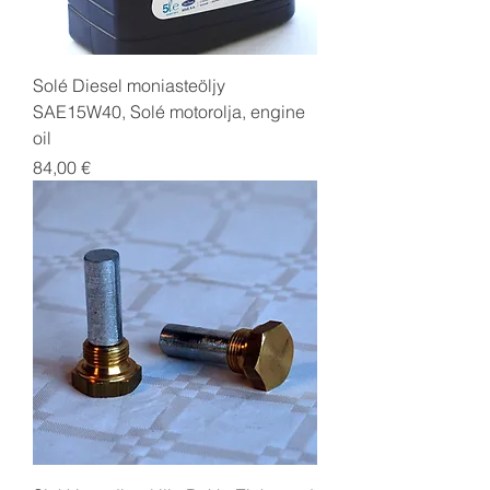
Solé Diesel moniasteöljy
SAE15W40, Solé motorolja, engine
oil
Price
84,00 €