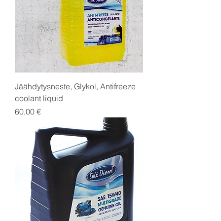
Jäähdytysneste, Glykol, Antifreeze
coolant liquid
Price
60,00 €