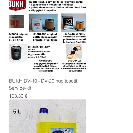
BUKH DV-10 - DV-20 huoltosetti,
Service-kit
Price
103,30 €