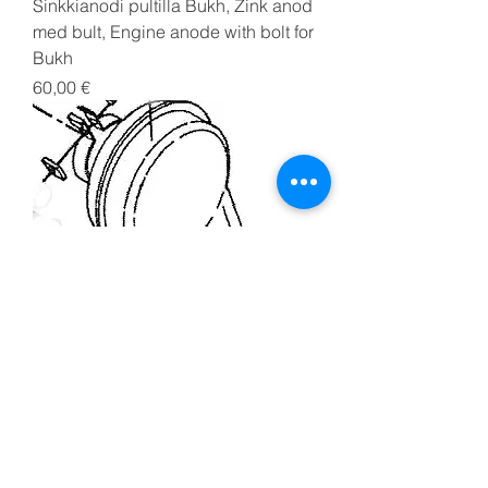
Sinkkianodi pultilla Bukh, Zink anod
med bult, Engine anode with bolt for
Bukh
Price
60,00 €
Ilmansuodatin Bukh, Luftfilter, Air
filter Bukh
Price
411,00 €