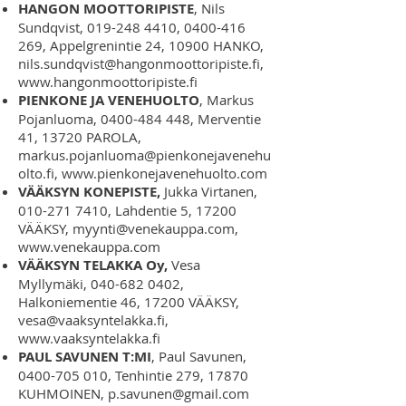
HANGON MOOTTORIPISTE
, Nils
Sundqvist,
019-248 4410
,
0400-416
269
, Appelgrenintie 24, 10900 HANKO,
nils.sundqvist@hangonmoottoripiste.fi
,
www.hangonmoottoripiste.fi
PIENKONE JA VENEHUOLTO
, Markus
Pojanluoma,
0400-484 448
, Merventie
41, 13720 PAROLA,
markus.pojanluoma@pienkonejavenehu
olto.fi
,
www.pienkonejavenehuolto.com
VÄÄKSYN KONEPISTE,
Jukka Virtanen,
010-271 7410
, Lahdentie 5, 17200
VÄÄKSY,
myynti@venekauppa.com
,
www.venekauppa.com
VÄÄKSYN TELAKKA Oy,
Vesa
Myllymäki,
040-682 0402
,
Halkoniementie 46, 17200 VÄÄKSY,
vesa@vaaksyntelakka.fi
,
www.vaaksyntelakka.fi
PAUL SAVUNEN T:MI
, Paul Savunen,
0400-705 010
, Tenhintie 279, 17870
KUHMOINEN,
p.savunen@gmail.com