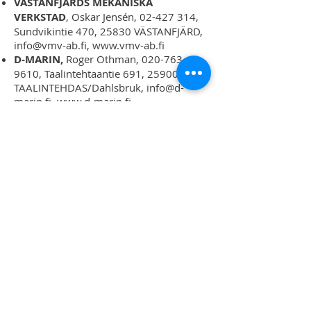
VÄSTANFJÄRDS MEKANISKA
VERKSTAD
, Oskar Jensén,
02-427 314
,
Sundvikintie 470, 25830 VÄSTANFJÄRD,
info@vmv-ab.fi
,
www.vmv-ab.fi
D-MARIN,
Roger Othman,
020-763
9610
, Taalintehtaantie 691, 25900
TAALINTEHDAS/Dahlsbruk,
info@d-
marin.fi
,
www.d-marin.fi
RYMÄTTYLÄN TELAKOINTIPALVELU,
Esa Martin,
0400-955 425
,
Kalasvahantie 30, 21120 RAISIO/Turku.
telakointipalvelu@gmail.com
,
www.telakointipalvelu.fi
VENEPALVELU VIRTA
, Kenneth Virta,
0500-938 916
, Källvikintie 82, 21630
LIELAHTI TL/Parainen,
vene.virta@parnet.fi
MYRSKY-JANNE Oy,
Kauko Saarni,
0400-531 444
, Vironrinne 8, 23500
UUSIKAUPUNKI,
asiakaspalvelu@myrskyjanneoy.com
,
www.myrskyjanneoy.com