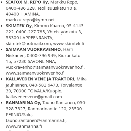
SEAFOX M. REPO Ky
, Markku Repo,
0400-486 328
, Teollisuuskatu 10 a,
49400 HAMINA,
markku.repo@kymp.net
SKIMTEK Oy
, Kimmo Kaarna,
05-4143
222
,
0400-227 785
, Yhteistyönkatu 3,
53300 LAPPEENRANTA,
skimtek@hotmail.com
,
www.skimtek.fi
SAIMAAN VUOKRAVENHO
, Harri
Niskanen,
0400-796 949
, Kiurunkatu
15, 57230 SAVONLINNA,
vuokravenho@saimaanvuokravenho.fi
,
www.saimaanvuokravenho.fi
KALLAVEDEN VENE JA TRAKTORI
, Mika
Jauhiainen,
040-582 6473
, Toivalantie
39, 70900 TOIVALA/Kuopio,
kallavedenvene@gmail.com
RANMARINA Oy,
Tauno Rantanen,
050-
328 7327
, Ranmarinantie 120, 25500
PERNIÖ/Salo,
tauno.rantanen@ranmarina.fi
,
www.ranmarina.fi