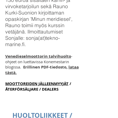
virvoketarjoilun sekä Rauno
Kurki-Suonion kirjoittaman
opaskirjan 'Minun meridiesel',
Rauno toimii myös kurssin
vetäjänä. Ilmoittautumiset
Sonjalle: sonja(at)tekno-
marine.fi.
Venedieselmoottorin talvihuolto
-
ohjeet on luettavissa Konemestarin
blogissa.
Erillinen PDF-tiedosto,
lataa
tästä.
MOOTTOREIDEN JÄLLEENMYYJÄT
/
ÅTERFÖRSÄLJARE / DEALERS
HUOLTOLIIKKEET /