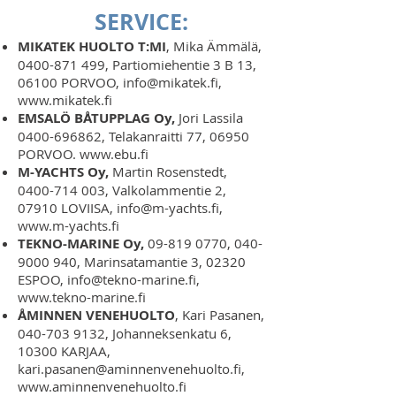
SERVICE:
MIKATEK HUOLTO T:MI
, Mika Ämmälä,
0400-871 499
, Partiomiehentie 3 B 13,
06100 PORVOO​,
info@mikatek.fi
,
www.mikatek.fi
EMSALÖ BÅTUPPLAG Oy,
Jori Lassila
0400-696862
, Telakanraitti 77, 06950
PORVOO.
www.ebu.fi
M-YACHTS Oy,
Martin Rosenstedt,
0400-714 003
, Valkolammentie 2,
07910 LOVIISA,
info@m-yachts.fi
,
www.m-yachts.fi
TEKNO-MARINE Oy,
09-819 0770
,
040-
9000 940
,
Marinsatamantie 3, 02320
ESPOO,
info@tekno-marine.fi
,
www.tekno-marine.fi
ÅMINNEN VENEHUOLTO
, Kari Pasanen,
040-703 9132
, Johanneksenkatu 6,
10300 KARJAA,
kari.pasanen@aminnenvenehuolto.fi
,
www.aminnenvenehuolto.fi