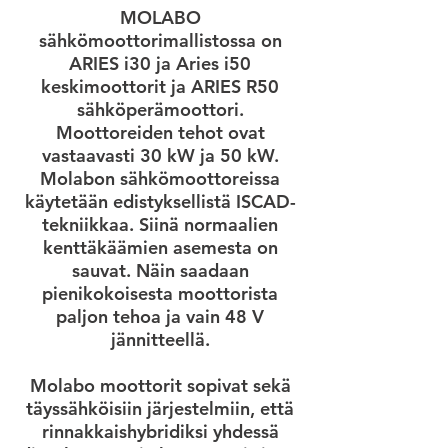
MOLABO
sähkömoottorimallistossa on
ARIES i30 ja Aries i50
keskimoottorit ja ARIES R50
sähköperämoottori.
Moottoreiden tehot ovat
vastaavasti 30 kW ja 50 kW.
Molabon sähkömoottoreissa
käytetään edistyksellistä ISCAD-
tekniikkaa. Siinä normaalien
kenttäkäämien asemesta on
sauvat. Näin saadaan
pienikokoisesta moottorista
paljon tehoa ja vain 48 V
jännitteellä.
Molabo moottorit sopivat sekä
täyssähköisiin järjestelmiin, että
rinnakkaishybridiksi yhdessä