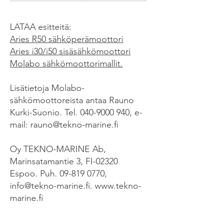
LATAA esitteitä:
Aries R50 sähköperämoottori
Aries i30/i50 sisäsähkömoottori
Molabo sähkömoottorimallit.
Lisätietoja Molabo-
sähkömoottoreista antaa Rauno
Kurki-Suonio. Tel.
040-9000 940
, e-
mail:
rauno@tekno-marine.fi
Oy TEKNO-MARINE Ab,
Marinsatamantie 3, FI-02320
Espoo. Puh.
09-819 0770
,
info@tekno-marine.fi
.
www.tekno-
marine.fi