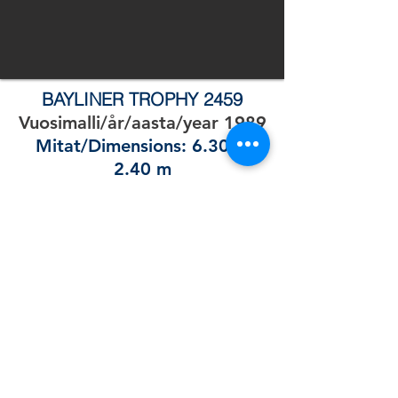
BAYLINER TROPHY 2459
Vuosimalli/år/aasta/year 1989
Mitat/Dimensions: 6.30 x
2.40 m
Kantavuus/capacity: 7
henkilöä /persons
Moottori/motorn/ engine
OMC 4.3 LX 225 hv/hk/hj/hp
vetolaite/drev/drive .
Hinta/Pris/Hind/Price: 9.900,- €