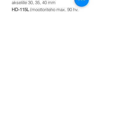
akselille 30, 35, 40 mm
HD-115L
(moottoriteho max. 90 hv,
liukuvat veneet max 135 hv) akselille
35, 40, 45, 50 mm
HD-125
(moottoriteho max 170 hv,
liukuvat veneet max 220 hv) akselille
35, 40, 45, 50, 55 mm
HD-130
(moottoriteho max 250 hv,
liukuvat veneet max 320 hv) akselille
40, 45, 50, 55, 60 mm
HD-142
(moottoriteho max 350 hv,
liukuvat veneet max 475) akselille
40, 45, 50, 55, 60, 70, 80 mm
Tilaustuote. Toimitusaika 6 - 12
päivää. Valitse valikosta oikea A-flex
vakionopeusnivel+painelaakeri+sovi
telaippa setti. Hinta HD-108 mallille.