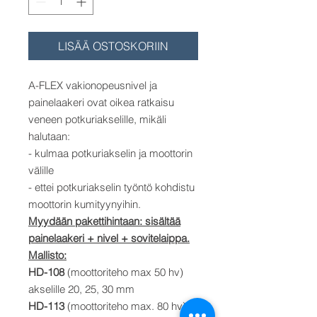
LISÄÄ OSTOSKORIIN
A-FLEX vakionopeusnivel ja
painelaakeri ovat oikea ratkaisu
veneen potkuriakselille, mikäli
halutaan:
- kulmaa potkuriakselin ja moottorin
välille
- ettei potkuriakselin työntö kohdistu
moottorin kumityynyihin.
Myydään pakettihintaan: sisältää
painelaakeri + nivel + sovitelaippa.
Mallisto:
HD-108
(moottoriteho max 50 hv)
akselille 20, 25, 30 mm
HD-113
(moottoriteho max. 80 hv)