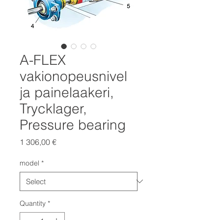
A-FLEX
vakionopeusnivel
ja painelaakeri,
Trycklager,
Pressure bearing
Price
1 306,00 €
model
*
Quantity
*