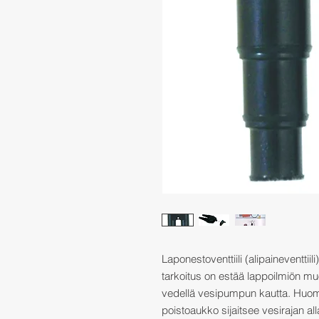
Laponestoventtiili (alipaineventtiil
tarkoitus on estää lappoilmiön m
vedellä vesipumpun kautta. Huom
poistoaukko sijaitsee vesirajan a