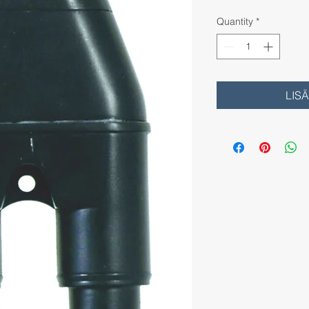
Quantity
*
LIS