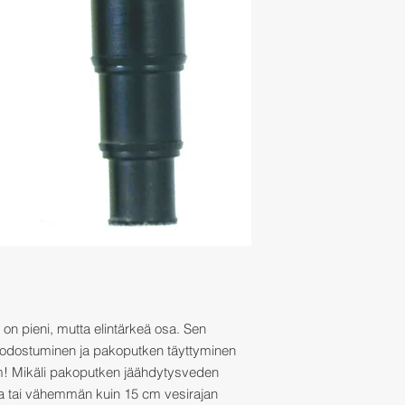
i) on pieni, mutta elintärkeä osa. Sen
uodostuminen ja pakoputken täyttyminen
! Mikäli pakoputken jäähdytysveden
lla tai vähemmän kuin 15 cm vesirajan