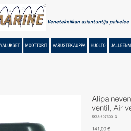
Venetekniikan asiantuntija palvelee
YALUKSET
MOOTTORIT
VARUSTEKAUPPA
HUOLTO
JÄLLEENM
Alipaineventt
ventil, Air 
SKU: 60730013
Price
141,00 €