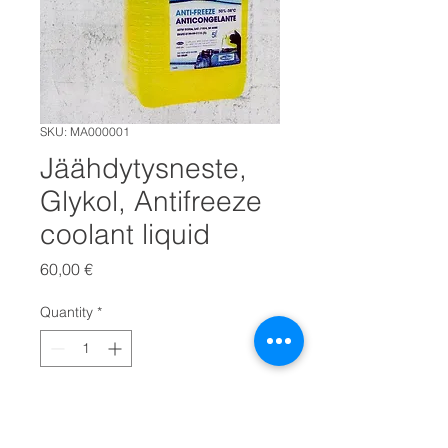
SKU: MA000001
Jäähdytysneste,
Glykol, Antifreeze
coolant liquid
Price
60,00 €
Quantity
*
LISÄÄ OSTOSKORIIN