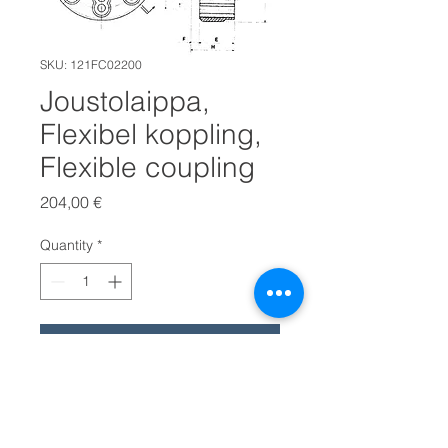
SKU: 121FC02200
Joustolaippa,
Flexibel koppling,
Flexible coupling
Price
204,00 €
Quantity
*
LISÄÄ OSTOSKORIIN
Joustolaippa on kevyempi
vaihtoehto silloin, kun nivelyksikön
vaatima tila on liian suuri.