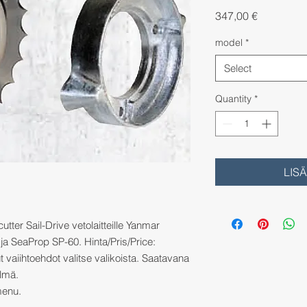
Price
347,00 €
model
*
Select
Quantity
*
LIS
utter Sail-Drive vetolaitteille Yanmar
ja SeaProp SP-60. Hinta/Pris/Price:
 vaiihtoehdot valitse valikoista. Saatavana
lmä.
menu.