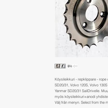
Köysileikkuri - repklippare - rope c
SD20/31, Volvo 120S, Volvo 130S 
Yanmar SD20/31 SailDrivelle. Muut
myös köysileikkuri+anodi yhdiste
Välj från menyn. Select from the 