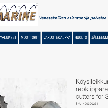
Venetekniikan asiantuntija palvelee
YALUKSET
MOOTTORIT
VARUSTEKAUPPA
HUOLTO
JÄLLEENM
Köysileikkur
repklippare
cutters for 
SKU: 400390251