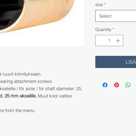
size
*
Select
Quantity
*
LIS
ä ruuvit kiinnitykseen.
 bearing attachment screws.
eleille / för axlar / for shaft diameter: 25,
d. 25 mm akselille.
Muut koot valitse
ize from the menu.