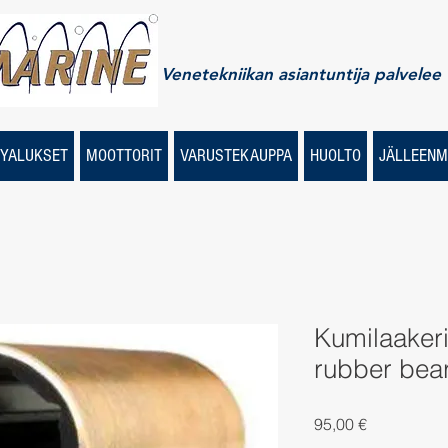
Venetekniikan asiantuntija palvelee
YALUKSET
MOOTTORIT
VARUSTEKAUPPA
HUOLTO
JÄLLEENM
Kumilaakeri 
rubber beari
Price
95,00 €