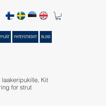
YYJÄT
YHTEYSTIEDOT
BLOGI
laakeripukille, Kit
ng for strut