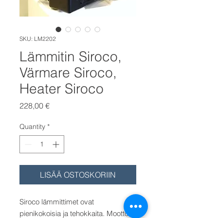
SKU: LM2202
Lämmitin Siroco,
Värmare Siroco,
Heater Siroco
Price
228,00 €
Quantity
*
LISÄÄ OSTOSKORIIN
Siroco lämmittimet ovat
pienikokoisia ja tehokkaita. Moottorin