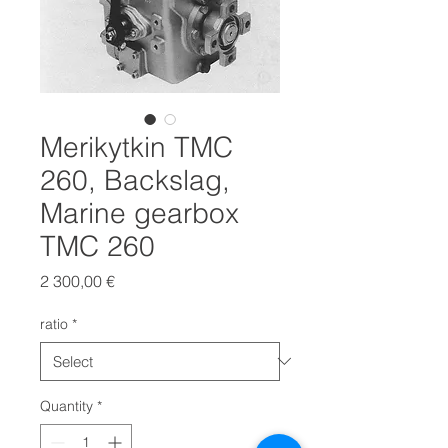
Merikytkin TMC
260, Backslag,
Marine gearbox
TMC 260
Price
2 300,00 €
ratio
*
Quantity
*