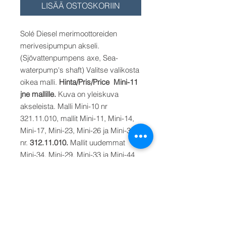
LISÄÄ OSTOSKORIIN
Solé Diesel merimoottoreiden
merivesipumpun akseli.
(Sjövattenpumpens axe, Sea-
waterpump's shaft) Valitse valikosta
oikea malli.
Hinta/Pris/Price Mini-11
jne mallille.
Kuva on yleiskuva
akseleista. Malli Mini-10 nr
321.11.010, mallit Mini-11, Mini-14,
Mini-17, Mini-23, Mini-26 ja Mini-34
nr.
312.11.010.
Mallit uudemmat
Mini-34, Mini-29, Mini-33 ja Mini-44
nr 334.11.026. Malli Mini-55 nr.
377.11.010. Malli Mini-48 nroon
15880 asti nr. 3701.11.110,
numerosta 15880 lähtien akselin
varaosanumero 370.11.210. Mini-50