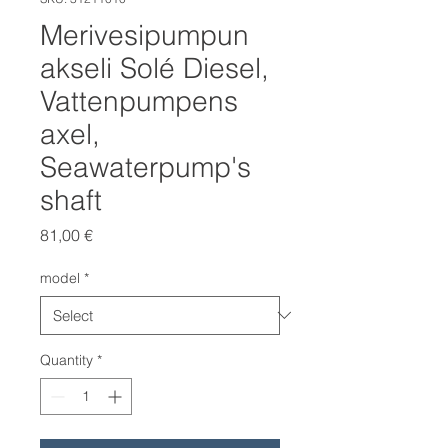
Merivesipumpun
akseli Solé Diesel,
Vattenpumpens
axel,
Seawaterpump's
shaft
Price
81,00 €
model
*
Quantity
*