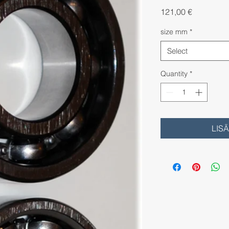
Price
121,00 €
size mm
*
Select
Quantity
*
LIS