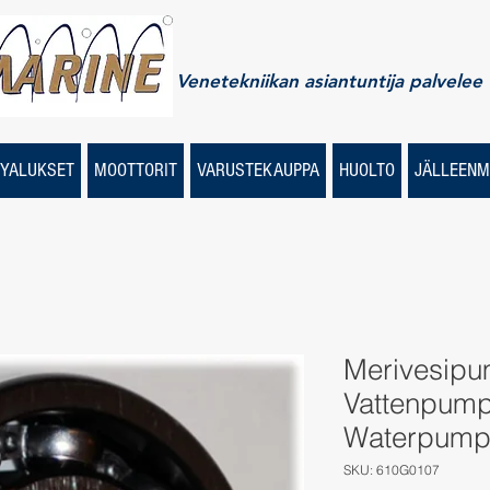
Venetekniikan asiantuntija palvelee
YALUKSET
MOOTTORIT
VARUSTEKAUPPA
HUOLTO
JÄLLEENM
Merivesipu
Vattenpump
Waterpump'
SKU: 610G0107