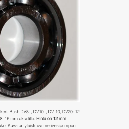
keri. Bukh DV8L, DV10L, DV-10, DV20: 12
8: 16 mm akselille.
Hinta on 12 mm
 koko. Kuva on yleiskuva merivesipumpun