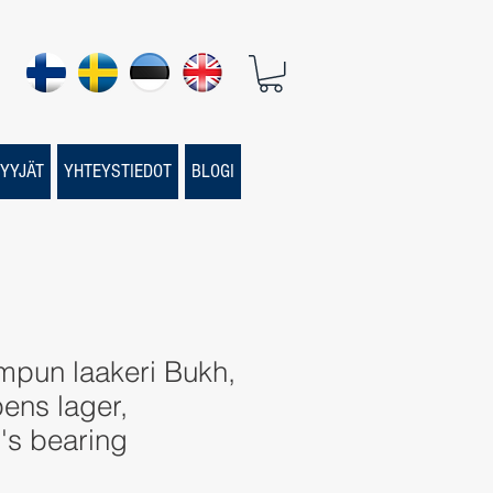
YYJÄT
YHTEYSTIEDOT
BLOGI
mpun laakeri Bukh,
ens lager,
s bearing