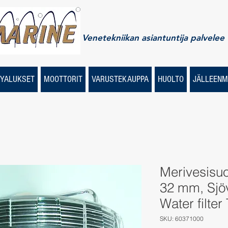
Venetekniikan asiantuntija palvelee
YALUKSET
MOOTTORIT
VARUSTEKAUPPA
HUOLTO
JÄLLEENM
Merivesisuo
32 mm, Sjöva
Water filter
SKU: 60371000