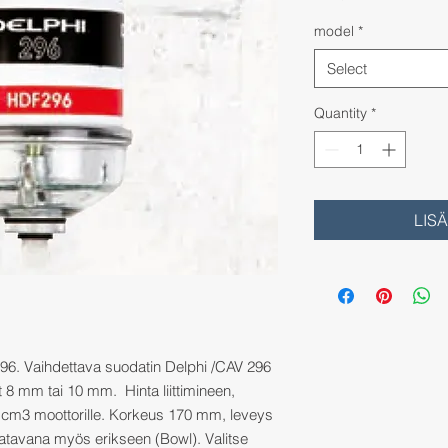
model
*
Select
Quantity
*
LIS
 296. Vaihdettava suodatin Delphi /CAV 296
et 8 mm tai 10 mm. Hinta liittimineen,
0 cm3 moottorille. Korkeus 170 mm, leveys
avana myös erikseen (Bowl). Valitse