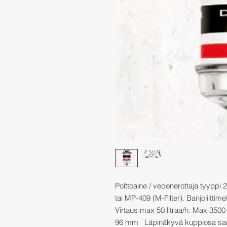
Polttoaine / vedenerottaja tyyppi
tai MP-409 (M-Filter). Banjoliittim
Virtaus max 50 litraa/h. Max 350
96 mm Läpinäkyvä kuppiosa saat