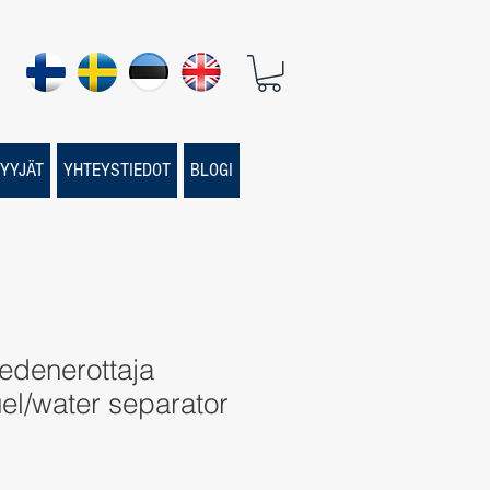
YYJÄT
YHTEYSTIEDOT
BLOGI
vedenerottaja
el/water separator