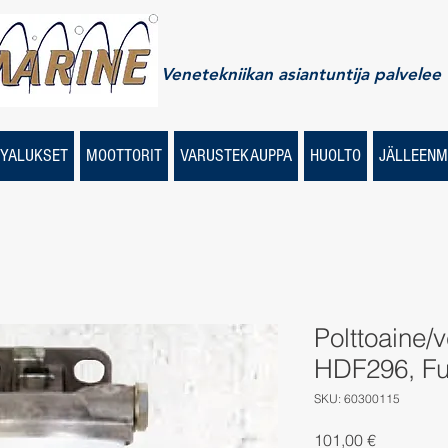
Venetekniikan asiantuntija palvelee
YALUKSET
MOOTTORIT
VARUSTEKAUPPA
HUOLTO
JÄLLEENM
Polttoaine/
HDF296, Fu
SKU: 60300115
Price
101,00 €