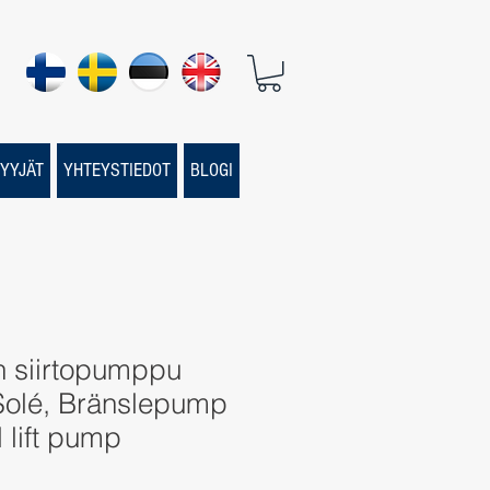
YYJÄT
YHTEYSTIEDOT
BLOGI
n siirtopumppu
Solé, Bränslepump
l lift pump