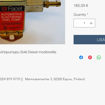
Price
165,00 €
Quantity
*
LIS
 siirtopumppu Solé Diesel moottoreille.
(0)9-819 0770 ||
Marinsatamantie 3,
02320 Espoo, Finland