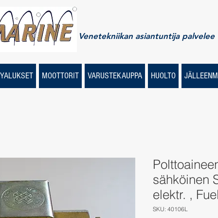
Venetekniikan asiantuntija palvelee
YALUKSET
MOOTTORIT
VARUSTEKAUPPA
HUOLTO
JÄLLEENM
Polttoainee
sähköinen 
elektr. , Fue
SKU: 40106L