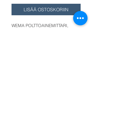
LISÄÄ OSTOSKORIIN
WEMA POLTTOAINEMITTARI,
BRÄNSLEMÄTARE, FUEL GAUGE
WEMA
Mustalla tai valkoisella pohjalla,
kehys rst./ musta / valkoinen.
Asennushalkaisija diam. 52 mm.
Vakiona punainen ja keltainen
valaistus. Käyttöjännite
12/24V. Wemalla oma
polttoaineanturi rst eri pituuksia
esim. 275 mm (S3-E275), (S3/35
anturi).