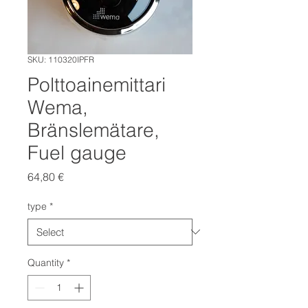
SKU: 110320IPFR
Polttoainemittari
Wema,
Bränslemätare,
Fuel gauge
Price
64,80 €
type
*
Quantity
*