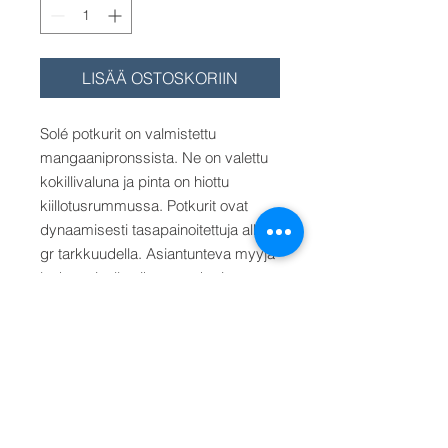
LISÄÄ OSTOSKORIIN
Solé potkurit on valmistettu
mangaanipronssista. Ne on valettu
kokillivaluna ja pinta on hiottu
kiillotusrummussa. Potkurit ovat
dynaamisesti tasapainoitettuja alle 1
gr tarkkuudella. Asiantunteva myyjä
laskee sinulle oikean potkurin.
Lapapinta-ala on 69-72 %. Akselin
kartio on 1:10. Saatavana 19-60 mm
akseleille koot 13"x11" - 33"x20" (RH
tai LH).
Hinta/Pris/Price alkaen 25
mm akselille koko 16"x11"
. Muu
halkaisija (16", 17") x nousu valitse
valikosta.