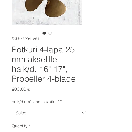
SKU: 462941281
Potkuri 4-lapa 25
mm akselille
halk/d. 16" 17",
Propeller 4-blade
Price
903,00 €
halk/diam" x nousu/pitch"
*
Quantity
*