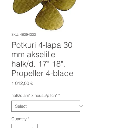
SKU: 46394333
Potkuri 4-lapa 30
mm akselille
halk/d. 17" 18".
Propeller 4-blade
Price
1 012,00 €
halk/diam" x nousu/pitch"
*
Quantity
*