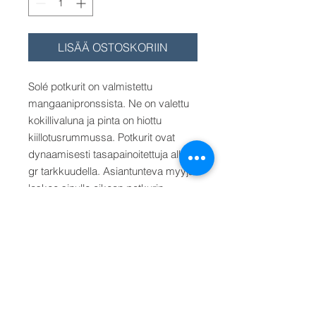
LISÄÄ OSTOSKORIIN
Solé potkurit on valmistettu
mangaanipronssista. Ne on valettu
kokillivaluna ja pinta on hiottu
kiillotusrummussa. Potkurit ovat
dynaamisesti tasapainoitettuja alle 1
gr tarkkuudella. Asiantunteva myyjä
laskee sinulle oikean potkurin.
Lapapinta-ala on 69-72 %. Akselin
kartio on 1:10. Saatavana 19-60 mm
akseleille koot 13"x11" - 33"x20" (RH
tai LH).
Hinta/Pris/Price alkaen 30
mm akselille koko 17"x13"
. Muu
halkaisija (17", 18") x nousu valitse
valikosta.