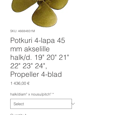
SKU: 46684831M
Potkuri 4-lapa 45
mm akselille
halk/d. 19" 20" 21"
22" 23" 24",
Propeller 4-blad
Price
1 436,00 €
halk/diam" x nousu/pitch"
*