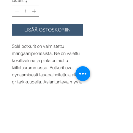
Quantity
*
LISÄÄ OSTOSKORIIN
Solé potkurit on valmistettu
mangaanipronssista. Ne on valettu
kokillivaluna ja pinta on hiottu
kiillotusrummussa. Potkurit ovat
dynaamisesti tasapainoitettuja alle 1
gr tarkkuudella. Asiantunteva myyjä
laskee sinulle oikean potkurin.
Lapapinta-ala on 69-72 %. Akselin
kartio on 1:10. Saatavana 19-60 mm
akseleille koot 13"x11" - 33"x20" (RH
tai LH).
Hinta/Pris/Price alkaen 45
mm akselille koko 25"x15".
Muu
halkaisija (25", 26", 28" tai 30") x