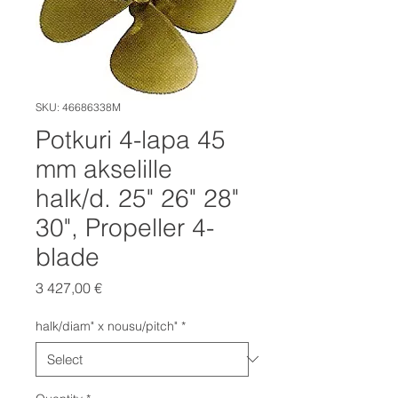
SKU: 46686338M
Potkuri 4-lapa 45
mm akselille
halk/d. 25" 26" 28"
30", Propeller 4-
blade
Price
3 427,00 €
halk/diam" x nousu/pitch"
*