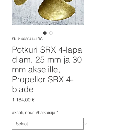
SKU: 46204141RC
Potkuri SRX 4-lapa
diam. 25 mm ja 30
mm akselille,
Propeller SRX 4-
blade
Price
1 184,00 €
akseli, nousu/halkaisija
*