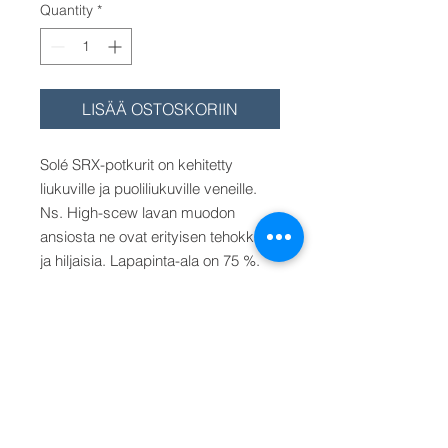
Quantity
*
LISÄÄ OSTOSKORIIN
Solé SRX-potkurit on kehitetty
liukuville ja puoliliukuville veneille.
Ns. High-scew lavan muodon
ansiosta ne ovat erityisen tehokkaita
ja hiljaisia. Lapapinta-ala on 75 %.
Akselin kartio on 1:10. Saatavana
akseleille 25 - 60 mm, koot 16"x16" -
25"x20".
Hinta/Pris/Price alkaen
koossa 16" halkaisija) x 16"
(nousu).
Muu akselikoko (25 tai 30 mm)
valitse valikosta (halkaisijat: 16", 17"
ja 18"). Huom! 25 mm akselille on