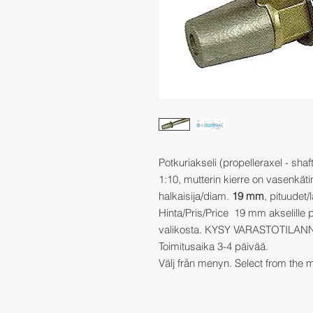
Potkuriakseli (propelleraxel - sha
1:10, mutterin kierre on vasenkäti
halkaisija/diam.
19 mm
, pituudet
Hinta/Pris/Price 19 mm akselille 
valikosta. KYSY VARASTOTILAN
Toimitusaika 3-4 päivää.
Välj från menyn. Select from the 