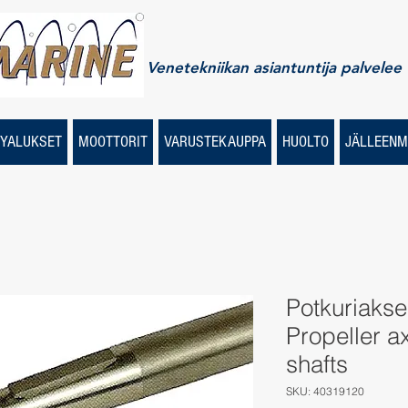
Venetekniikan asiantuntija palvelee
YALUKSET
MOOTTORIT
VARUSTEKAUPPA
HUOLTO
JÄLLEENM
Potkuriakse
Propeller ax
shafts
SKU: 40319120