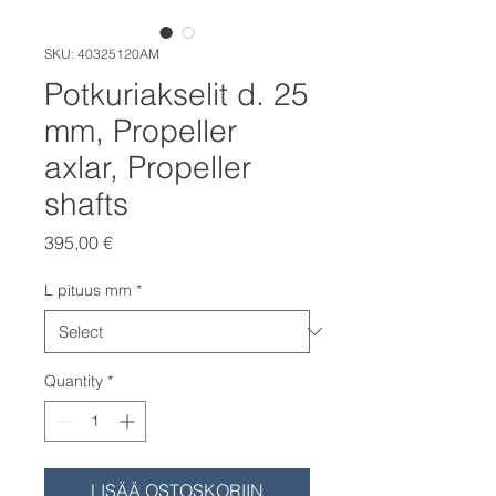
SKU: 40325120AM
Potkuriakselit d. 25
mm, Propeller
axlar, Propeller
shafts
Price
395,00 €
L pituus mm
*
Quantity
*
LISÄÄ OSTOSKORIIN