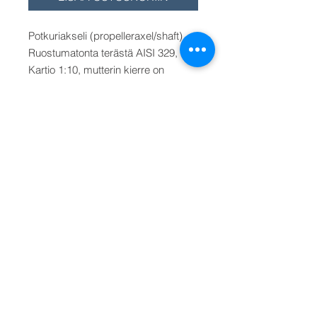
Potkuriakseli (propelleraxel/shaft).
Ruostumatonta terästä AISI 329,
Kartio 1:10, mutterin kierre on
vasenkätinen hienokierre.
Potkuriakselin halkaisija/diam.
25
mm
, pituudet/längd/length 1200 -
1600 - 2000 - 2400 - 3000 mm.
Hinta/Pris/Price 25 mm akselille
pituus 1200 mm. Muut pituudet
valitse valikosta.
KYSY VARASTOTILANNETTA.
Toimitusaika 3-4 päivää.
Välj från menyn. Select from the
menu.