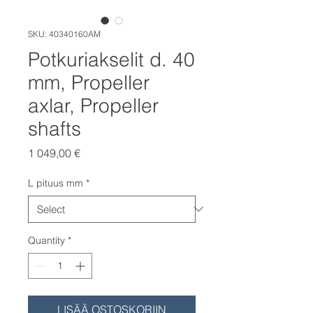
SKU: 40340160AM
Potkuriakselit d. 40
mm, Propeller
axlar, Propeller
shafts
Price
1 049,00 €
L pituus mm
*
Quantity
*
LISÄÄ OSTOSKORIIN