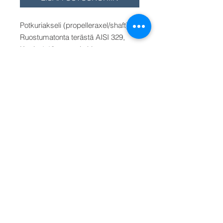
Potkuriakseli (propelleraxel/shaft).
Ruostumatonta terästä AISI 329,
Kartio 1:10, mutterin kierre on
vasenkätinen hienokierre.
Potkuriakselin halkaisija/diam.
40
mm
, pituudet/längd/length 1600 -
2000 - 2400 - 3000. Hinta/Pris/Price
40 mm akselille pituus 1600 mm.
Muut pituudet valitse valikosta.
TILAUSTUOTE. Toimitusaika 1-2
viikkoa.
Välj från menyn. Select from the
menu.
© 2026 Oy Tekno-Marine Ab ||
+358 (0)9-819