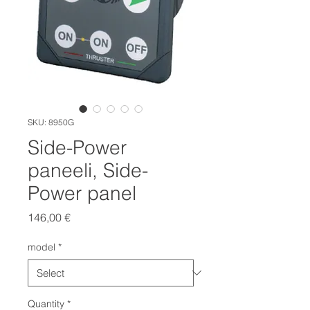
SKU: 8950G
Side-Power
paneeli, Side-
Power panel
Price
146,00 €
model
*
Quantity
*