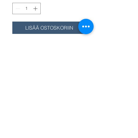
LISÄÄ OSTOSKORIIN
Side-Power ohjauspaneeli 5 eri
vaihtoehtoa: Hipaisupaneeli
(suorakaide) 8950G,
Joystickpaneeli 8960G,
Hipaisupaneeli pyöreä 8955G,
Venepaneeli 8965, Kaksoisjoy-stick
paneeli 8940G. Valitse valikosta
haluamasi malli.
Hinta/pris
hipaisupaneeli mallille 8950G.
Välj från menyn annan modell
TILAUSTUOTE. Toimitusaika n. 1 vk.