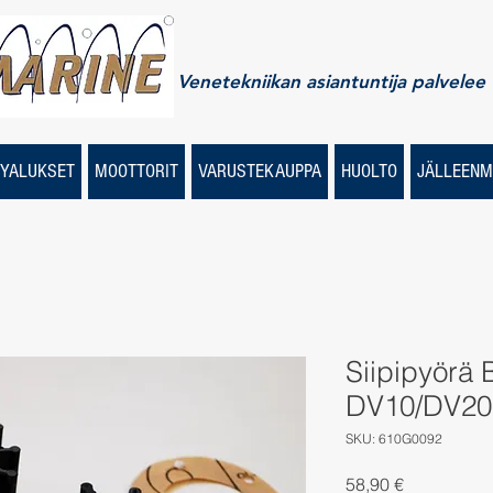
Venetekniikan asiantuntija palvelee
YALUKSET
MOOTTORIT
VARUSTEKAUPPA
HUOLTO
JÄLLEENM
Siipipyörä
DV10/DV20 
SKU: 610G0092
Price
58,90 €