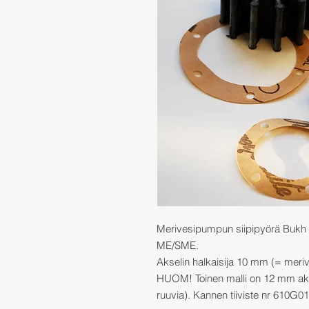
Merivesipumpun siipipyörä Bukh
ME/SME.
Akselin halkaisija 10 mm (= mer
HUOM! Toinen malli on 12 mm ak
ruuvia). Kannen tiiviste nr 610G01