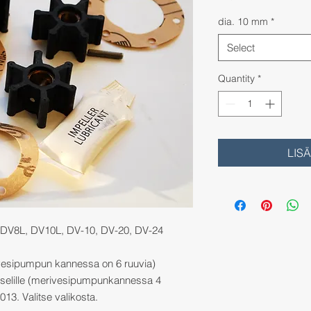
dia. 10 mm
*
Select
Quantity
*
LIS
 DV8L, DV10L, DV-10, DV-20, DV-24
ivesipumpun kannessa on 6 ruuvia)
selille (merivesipumpunkannessa 4
013. Valitse valikosta.