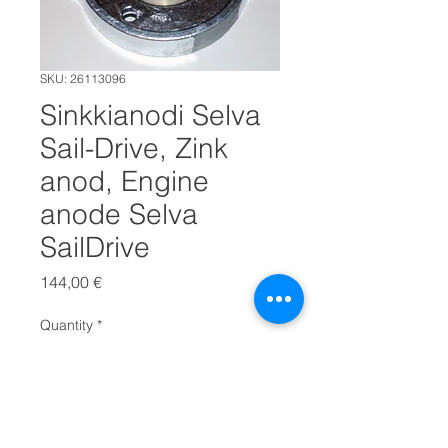
SKU: 26113096
Sinkkianodi Selva
Sail-Drive, Zink
anod, Engine
anode Selva
SailDrive
Price
144,00 €
Quantity
*
LISÄÄ OSTOSKORIIN