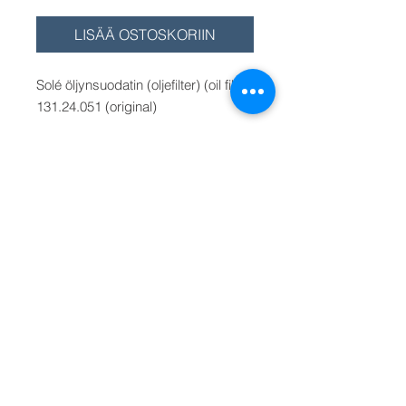
LISÄÄ OSTOSKORIIN
Solé öljynsuodatin (oljefilter) (oil filter)
131.24.051 (original)
Sopii Solé diesel malleille / for
models:
Mini-10, Mini-11, Mini-14, Mini-17,
Mini-23, Mini-26, Mini-29, Mini-33,
Mini-44 ja Mini-55. MIni-34 mallin
öljynsuodatin on MH-348 (M-Filter)
Vaihtoehto kotimainen M-Filterin
öljynsuodatin MH-382. Valitse
valikosta
Välj från menyn, Select from the
menu