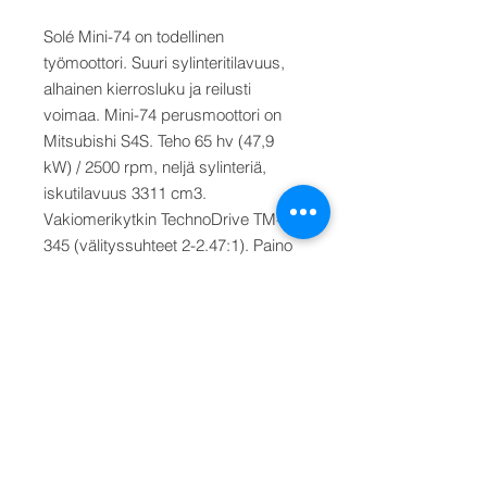
Solé Mini-74 on todellinen
työmoottori. Suuri sylinteritilavuus,
alhainen kierrosluku ja reilusti
voimaa. Mini-74 perusmoottori on
Mitsubishi S4S. Teho 65 hv (47,9
kW) / 2500 rpm, neljä sylinteriä,
iskutilavuus 3311 cm3.
Vakiomerikytkin TechnoDrive TM-
345 (välityssuhteet 2-2.47:1). Paino
357 kg. Hinta vakiomerikytkimellä.
Muu kytkinvaihtoehto TMC-260, TM-
345A, TM-93, TM-93A
Varustus: Virtapaneeli, johtosarja 4
m, öljynvaihtopumppu, kumityynyt.
VAIHDA NYT UUTEEN SOLÉ
DIESELIIN! HYVITÄMME VANHASTA
KONEESTASI 1.000,- €! Kaupan