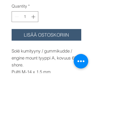
Quantity
*
LISÄÄ OSTOSKORIIN
Solé kumityyny / gummikudde /
engine mount tyyppi A, kovuus 60
shore.
Pultti M-14 x 1,5 mm
Saatavilla olevat kovuudet:
50 shore (ei enää saatavilla/fås inte
mera/not awailable)
60 shore, pultti M14x1,5 ja M16x1,5
mm
MITAT: katso mitat piirroksesta.