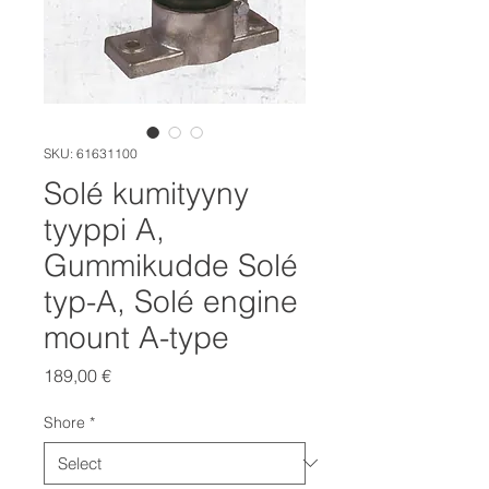
SKU: 61631100
Solé kumityyny
tyyppi A,
Gummikudde Solé
typ-A, Solé engine
mount A-type
Price
189,00 €
Shore
*