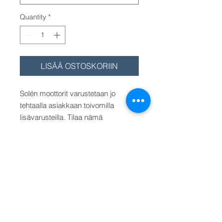
Quantity
*
LISÄÄ OSTOSKORIIN
Solén moottorit varustetaan jo
tehtaalla asiakkaan toivomilla
lisävarusteilla. Tilaa nämä
moottoritilauksen yhteydessä.
LISÄHIHNAPYÖRÄ. 2 x A
hihnapyörä, 2 X B hihnapyörä, 3 x A
hihnapyörä (Mini-62)
4 x A, 4 x B, 5 x A hihnapyörä,
Hinta/Pris/Price on 2 x A
hihnapyörälle Mini-17 - Mini-55
mallille. Muu hihnapyörä valitse