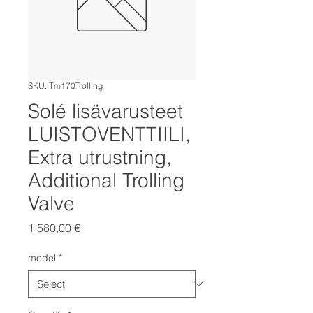
SKU: Tm170Trolling
Solé lisävarusteet
LUISTOVENTTIILI,
Extra utrustning,
Additional Trolling
Valve
Price
1 580,00 €
model
*