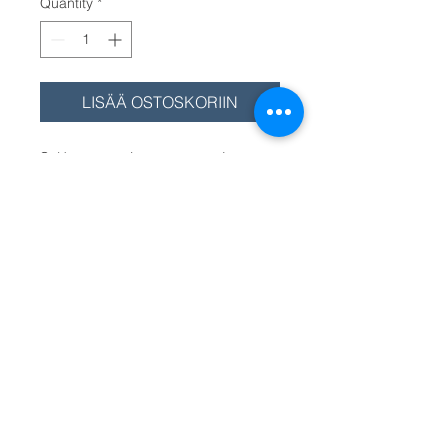
Quantity
*
LISÄÄ OSTOSKORIIN
Solén moottorit varustetaan jo
tehtaalla asiakkaan toivomilla
lisävarusteilla. Tilaa nämä
moottoritilauksen yhteydessä.
LUISTOVENTTIILI / TROLLING
VALVE kytkimille: TM-170, TM-
345/345A, TM-93, TM-265. Hinta
kytkimelle /Pris/Price/ TM-170. Muu
kytkin valitse valikosta. Annan
backslag välj från menyn. To other
gearbox please choose from menu.
TILAUSTUOTE