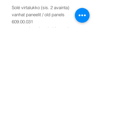
Solé virtalukko (sis. 2 avainta)
vanhat paneelit / old panels
609.00.031
vara-avaimet / nyckel / extra key nr
609.00.033
Solé virtalukko uudet / nya / new
paneelit (6/2016 lähtien) 609.00.037
vara-avaimet nyckel / extra key nr
609.00.036.
Hinta/Pris/Price
vanhalle/gammal/old paneelille,
valitse valikosta toinen vaihtoehto.
Välj modellen från menyn. Select the
model from the menu.
© 2026 Oy Tekno-Marine Ab ||
+358 (0)9-819