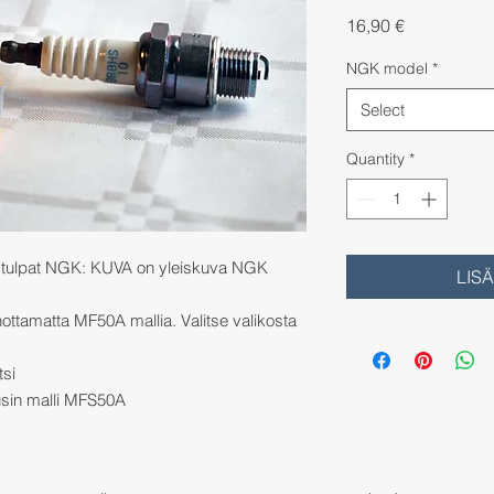
Price
16,90 €
NGK model
*
Select
Quantity
*
stulpat NGK: KUVA on yleiskuva NGK 
LIS
nottamatta MF50A mallia. Valitse valikosta 
tsi
sin malli MFS50A