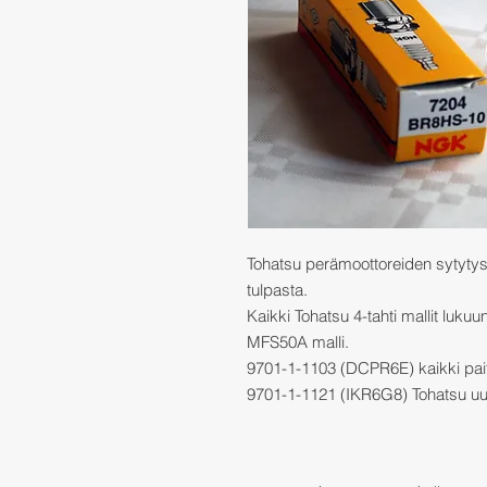
Tohatsu perämoottoreiden sytyty
tulpasta.
Kaikki Tohatsu 4-tahti mallit lukuu
MFS50A malli.
9701-1-1103 (DCPR6E) kaikki pai
9701-1-1121 (IKR6G8) Tohatsu uu