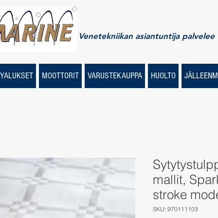
Venetekniikan asiantuntija palvelee
YALUKSET
MOOTTORIT
VARUSTEKAUPPA
HUOLTO
JÄLLEENM
Sytytystulp
mallit, Spa
stroke mod
SKU: 970111103