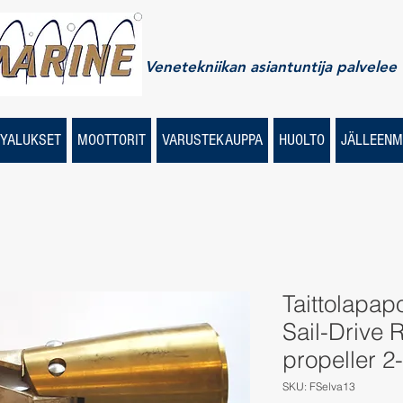
Venetekniikan asiantuntija palvelee
YALUKSET
MOOTTORIT
VARUSTEKAUPPA
HUOLTO
JÄLLEENM
Taittolapap
Sail-Drive 
propeller 2
SKU: FSelva13