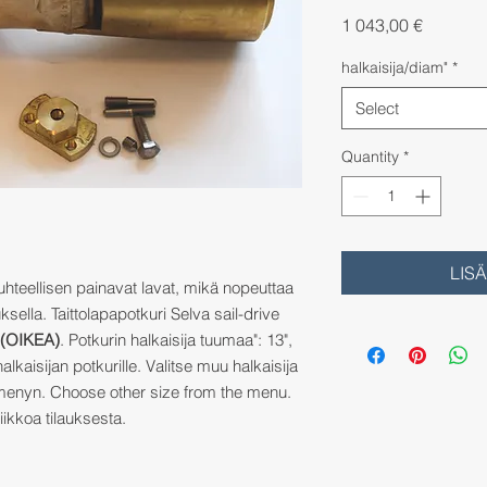
Price
1 043,00 €
halkaisija/diam"
*
Select
Quantity
*
LIS
uhteellisen painavat lavat, mikä nopeuttaa
ella. Taittolapapotkuri Selva sail-drive
(OIKEA)
. Potkurin halkaisija tuumaa": 13",
halkaisijan potkurille. Valitse muu halkaisija
n menyn. Choose other size from the menu.
ikkoa tilauksesta.