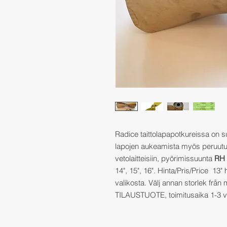
Radice taittolapapotkureissa on s
lapojen aukeamista myös peruutuks
vetolaitteisiin, pyörimissuunta
RH 
14", 15", 16". Hinta/Pris/Price 13" 
valikosta. Välj annan storlek frå
TILAUSTUOTE, toimitusaika 1-3 vi