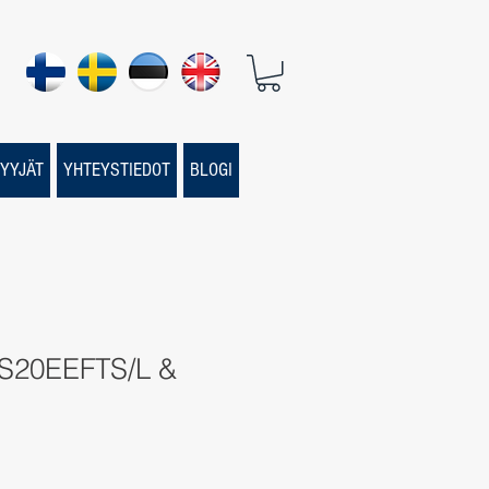
YYJÄT
YHTEYSTIEDOT
BLOGI
FS20EEFTS/L &