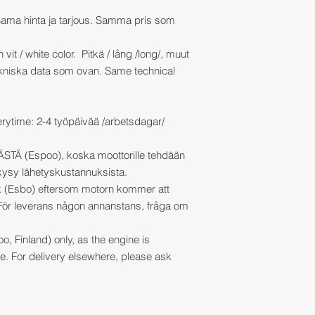
 Sama hinta ja tarjous. Samma pris som
 vit / white color. Pitkä / lång /long/, muut
ekniska data som ovan. Same technical
erytime: 2-4 työpäivää /arbetsdagar/
Ä (Espoo), koska moottorille tehdään
 kysy lähetyskustannuksista.
k (Esbo) eftersom motorn kommer att
ör leverans någon annanstans, fråga om
o, Finland) only, as the engine is
. For delivery elsewhere, please ask