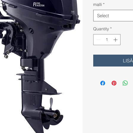
malli
*
Select
Quantity
*
LIS