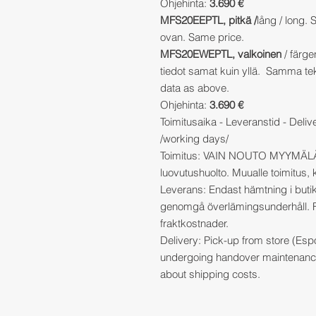
Ohjehinta:
3.690 €
MFS20EEPTL, pitkä /
lång / long.
ovan. Same price.
MFS20EWEPTL, valkoinen
/ färgen
tiedot samat kuin yllä. Samma t
data as above.
Ohjehinta:
3.690 €
Toimitusaika - Leveranstid - Deliv
/working days/
Toimitus: VAIN NOUTO MYYMÄLÄST
luovutushuolto. Muualle toimitus,
Leverans: Endast hämtning i buti
genomgå överlämingsunderhåll. F
fraktkostnader.
Delivery: Pick-up from store (Espo
undergoing handover maintenance
about shipping costs.