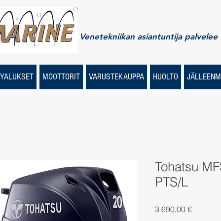
Venetekniikan asiantuntija palvelee
YALUKSET
MOOTTORIT
VARUSTEKAUPPA
HUOLTO
JÄLLEENM
Tohatsu M
PTS/L
Price
3 690,00 €