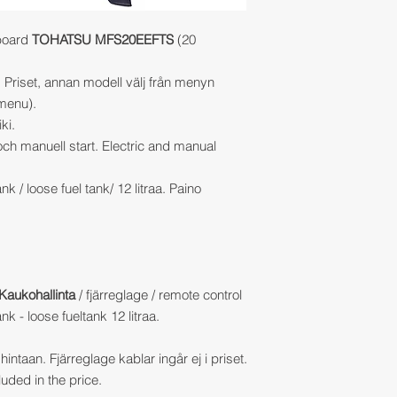
tboard
TOHATSU MFS20EEFTS
(20
a. Priset, annan modell välj från menyn
 menu).
ki.
 och manuell start. Electric and manual
ank / loose fuel tank/ 12 litraa. Paino
Kaukohallinta
/ fjärreglage / remote control
ank - loose fueltank 12 litraa.
hintaan. Fjärreglage kablar ingår ej i priset.
uded in the price.