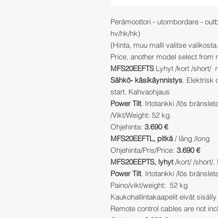
Perämoottori - utombordare - ou
hv/hk/hk)
(Hinta, muu malli valitse valikost
Price, another model select from
MFS20EEFTS
Lyhyt /kort /short/ ri
Sähkö- käsikäynnistys
. Elektrisk
start. Kahvaohjaus
Power Tilt
. Irtotankki /lös bränslet
/Vikt/Weight: 52 kg.
Ohjehinta:
3.690 €
MFS20EEFTL, pitkä
/ lång /long
Ohjehinta/Pris/Price:
3.690 €
MFS20EEPTS, lyhyt
/kort/ /short/.
Power Tilt
. Irtotankki /lös bränslet
Paino/vikt/weight: 52 kg
Kaukohallintakaapelit eivät sisälly 
Remote control cables are not incl