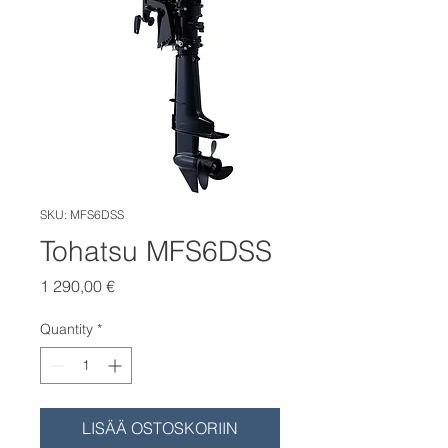
SKU: MFS6DSS
Tohatsu MFS6DSS
Price
1 290,00 €
Quantity
*
LISÄÄ OSTOSKORIIN