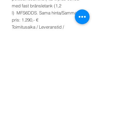
med fast bränsletank (1,2
l) MFS6DDS. Sama hinta/Samma
pris: 1.290,- €
Toimitusaika / Leveranstid /
Deliverytime: 2-4 työpäivää /
arbetsdagar / working days.
Toimitus: VAIN NOUTO
MYYMÄLÄSTÄ (Espoo), koska
moottorille tehdään luovutushuolto.
Toimitus muualle, kysy
lähetyskustannuksista.
Leverans: Endast hämtning i butik
(Esbo), eftersom motorn kommer att
genomgå överlämningsunderhåll.
För leverans någon annanstans,
fråga om fraktkostnader.
Delivery: Pick-up from store (Espoo,
Finland) only, as the engine