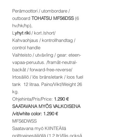
Perämoottori / utombordare /
outboard
TOHATSU
MFS6DSS
(6
hv/hk/hp),
L
yhyt riki
/ kort /short/
Kahvaohjaus / kontrollhandtag /
control handle
Vaihteisto / utväxling / gear: eteen-
vapaa-peruutus. /framåt-neutral-
backåt / forward-free-reverse/
Irtosäiliö / lös bränsletank / loos fuel
tank 12 litraa. Paino/Vikt/Weight 26
kg.
Ohjehinta/Pris/Price:
1.290 €
SAATAVANA MYÖS VALKOISENA
/vit/white color: 1.290 €
MFS6DWSS
Saatavana myö KIINTEÄllä
polttoainesäiliöllä (1,2 ltr)/fås också